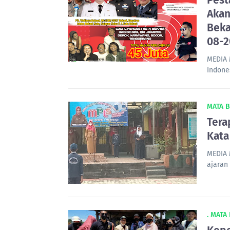
Pest
Akan
Beka
08-2
MEDIA 
Indone
MATA 
Tera
Kata
MEDIA 
ajaran
. MATA