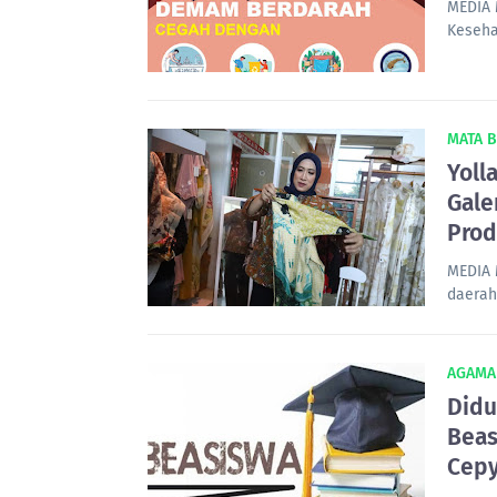
MEDIA 
Keseha
MATA 
Yoll
Gale
Prod
MEDIA 
daerah
AGAMA
Didu
Beas
Cepy