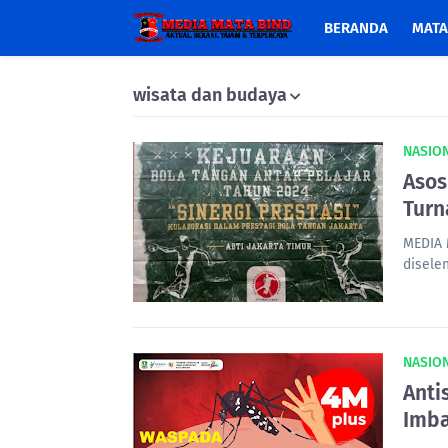
BERANDA
MATA
wisata dan budaya
NASIO
Asos
Turn
MEDIA 
disele
NASIO
Anti
Imba