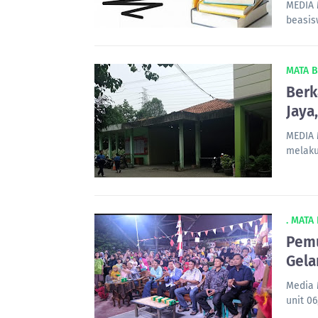
MEDIA 
beasis
MATA 
Berk
Jaya
MEDIA 
melaku
. MATA
Pemu
Gela
Media 
unit 0