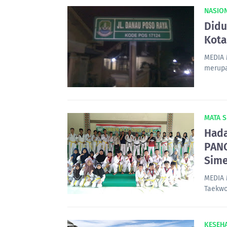
NASIO
Didu
Kota
MEDIA 
merupa
MATA S
Had
PANG
Sime
MEDIA 
Taekwo
KESEH