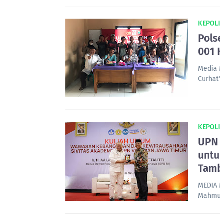
KEPOLI
Pols
001 
Media 
Curhat
KEPOLI
UPN 
untu
Tamb
MEDIA 
Mahmud