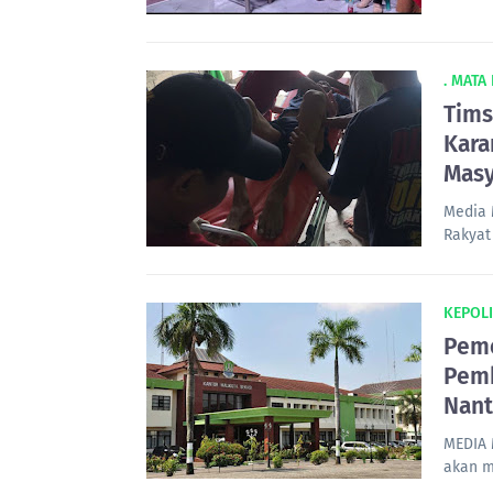
. MATA
Tims
Kara
Masy
Media 
Rakyat
KEPOLI
Peme
Pemb
Nant
MEDIA 
akan 