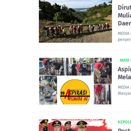
Diru
Muli
Daer
MEDIA 
penyer
. MATA
Aspi
Mela
MEDIA 
Masyar
KEPOLI