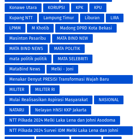
Konawe Utara
KORUPSI
KPK
KPU
Kupang NTT
Lampung Timur
Liburan
LIRA
LPMM
M Khotib
Madong DPRD Kota Bekasi
Masinton Pasaribu
MATA BIND NEW
MATA BIND NEWS
MATA POLITIK
mata politik politik
MATA SELEBRITI
MataBind News
Melki - Joni
​Menakar Denyut PRESISI Transformasi Wajah Baru
Kepolisian di Era Digital
MILITER
MILITER RI
Mulai Realisasikan Aspirasi Masyarakat
NASIONAL
NATARU
Nelayan HNSI KKP Jakarta
NTT Pilkada 2024 Melki Laka Lena dan Johni Asodoma
NTT Pilkada 2024 Survei IDM Melki Laka Lena dan Johni