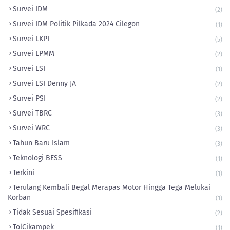
Survei IDM
(2)
Survei IDM Politik Pilkada 2024 Cilegon
(1)
Survei LKPI
(5)
Survei LPMM
(2)
Survei LSI
(1)
Survei LSI Denny JA
(2)
Survei PSI
(2)
Survei TBRC
(3)
Survei WRC
(3)
Tahun Baru Islam
(3)
Teknologi BESS
(1)
Terkini
(1)
Terulang Kembali Begal Merapas Motor Hingga Tega Melukai
Korban
(1)
Tidak Sesuai Spesifikasi
(2)
TolCikampek
(1)