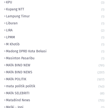
KPU
(3)
Kupang NTT
(1)
Lampung Timur
(1)
Liburan
(1)
LIRA
(2)
LPMM
(1)
M Khotib
(1)
Madong DPRD Kota Bekasi
(1)
Masinton Pasaribu
(1)
MATA BIND NEW
(791)
MATA BIND NEWS
(2517)
MATA POLITIK
(1817)
mata politik politik
(143)
MATA SELEBRITI
(61)
MataBind News
(755)
Melki - Joni
(2)