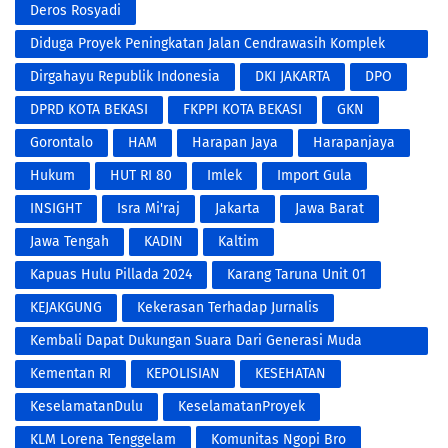
RW 001 Untuk Pemenangan Paslon NO.3 Tri Adhianto RIDHO
Deros Rosyadi
Diduga Proyek Peningkatan Jalan Cendrawasih Komplek
Bumi Makmur Kota Bekasi
Dirgahayu Republik Indonesia
DKI JAKARTA
DPO
DPRD KOTA BEKASI
FKPPI KOTA BEKASI
GKN
Gorontalo
HAM
Harapan Jaya
Harapanjaya
Hukum
HUT RI 80
Imlek
Import Gula
INSIGHT
Isra Mi'raj
Jakarta
Jawa Barat
Jawa Tengah
KADIN
Kaltim
Kapuas Hulu Pillada 2024
Karang Taruna Unit 01
KEJAKGUNG
Kekerasan Terhadap Jurnalis
Kembali Dapat Dukungan Suara Dari Generasi Muda
Harapan Jaya dan 1.000 Warga RW 001 Harapan Jaya
Kementan RI
KEPOLISIAN
KESEHATAN
KeselamatanDulu
KeselamatanProyek
KLM Lorena Tenggelam
Komunitas Ngopi Bro