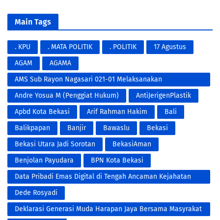
Main Tags
. KPU
. MATA POLITIK
. POLITIK
17 Agustus
AGAM
AGAMA
AMS Sub Rayon Nagasari 021-01 Melaksanakan
Penyemprotan Fogging DBD
Andre Yosua M (Penggiat Hukum)
AntiJerigenPlastik
Apbd Kota Bekasi
Arif Rahman Hakim
Bali
Balikpapan
Banjir
Bawaslu
Bekasi
Bekasi Utara Jadi Sorotan
BekasiAman
Benjolan Payudara
BPN Kota Bekasi
Data Pribadi Emas Digital di Tengah Ancaman Kejahatan
Modern
Dede Rosyadi
Deklarasi Generasi Muda Harapan Jaya Bersama Masyrakat