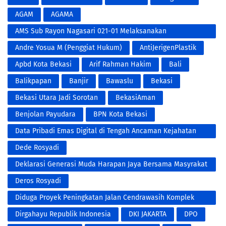
AGAM
AGAMA
AMS Sub Rayon Nagasari 021-01 Melaksanakan
Penyemprotan Fogging DBD
Andre Yosua M (Penggiat Hukum)
AntiJerigenPlastik
Apbd Kota Bekasi
Arif Rahman Hakim
Bali
Balikpapan
Banjir
Bawaslu
Bekasi
Bekasi Utara Jadi Sorotan
BekasiAman
Benjolan Payudara
BPN Kota Bekasi
Data Pribadi Emas Digital di Tengah Ancaman Kejahatan
Modern
Dede Rosyadi
Deklarasi Generasi Muda Harapan Jaya Bersama Masyrakat
RW 001 Untuk Pemenangan Paslon NO.3 Tri Adhianto RIDHO
Deros Rosyadi
Diduga Proyek Peningkatan Jalan Cendrawasih Komplek
Bumi Makmur Kota Bekasi
Dirgahayu Republik Indonesia
DKI JAKARTA
DPO