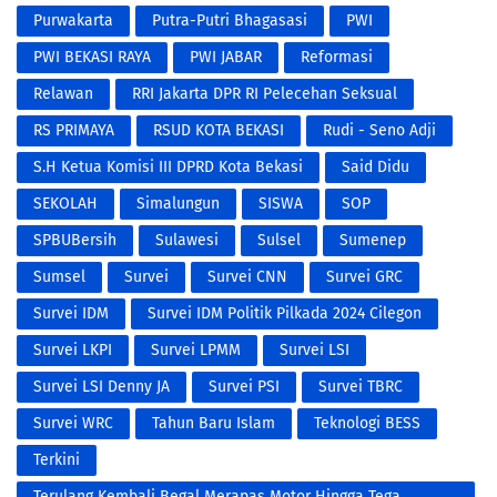
Purwakarta
Putra-Putri Bhagasasi
PWI
PWI BEKASI RAYA
PWI JABAR
Reformasi
Relawan
RRI Jakarta DPR RI Pelecehan Seksual
RS PRIMAYA
RSUD KOTA BEKASI
Rudi - Seno Adji
S.H Ketua Komisi III DPRD Kota Bekasi
Said Didu
SEKOLAH
Simalungun
SISWA
SOP
‎SPBUBersih
Sulawesi
Sulsel
Sumenep
Sumsel
Survei
Survei CNN
Survei GRC
Survei IDM
Survei IDM Politik Pilkada 2024 Cilegon
Survei LKPI
Survei LPMM
Survei LSI
Survei LSI Denny JA
Survei PSI
Survei TBRC
Survei WRC
Tahun Baru Islam
Teknologi BESS
Terkini
Terulang Kembali Begal Merapas Motor Hingga Tega