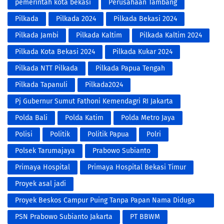
pemerintah kota bekasi
Perusahaan Tambang
Pilkada
Pilkada 2024
Pilkada Bekasi 2024
Pilkada Jambi
Pilkada Kaltim
Pilkada Kaltim 2024
Pilkada Kota Bekasi 2024
Pilkada Kukar 2024
Pilkada NTT Pilkada
Pilkada Papua Tengah
Pilkada Tapanuli
Pilkada2024
Pj Gubernur Sumut Fathoni Kemendagri RI Jakarta
Polda Bali
Polda Katim
Polda Metro Jaya
Polisi
Politik
Politik Papua
Polri
Polsek Tarumajaya
Prabowo Subianto
Primaya Hospital
Primaya Hospital Bekasi Timur
Proyek asal jadi
Proyek Beskos Campur Puing Tanpa Papan Nama Diduga
Proyek Siluman Tidak Transparan
PSN Prabowo Subianto Jakarta
PT BBWM