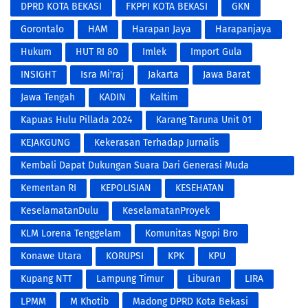
DPRD KOTA BEKASI
FKPPI KOTA BEKASI
GKN
Gorontalo
HAM
Harapan Jaya
Harapanjaya
Hukum
HUT RI 80
Imlek
Import Gula
INSIGHT
Isra Mi'raj
Jakarta
Jawa Barat
Jawa Tengah
KADIN
Kaltim
Kapuas Hulu Pillada 2024
Karang Taruna Unit 01
KEJAKGUNG
Kekerasan Terhadap Jurnalis
Kembali Dapat Dukungan Suara Dari Generasi Muda
Harapan Jaya dan 1.000 Warga RW 001 Harapan Jaya
Kementan RI
KEPOLISIAN
KESEHATAN
KeselamatanDulu
KeselamatanProyek
KLM Lorena Tenggelam
Komunitas Ngopi Bro
Konawe Utara
KORUPSI
KPK
KPU
Kupang NTT
Lampung Timur
Liburan
LIRA
LPMM
M Khotib
Madong DPRD Kota Bekasi