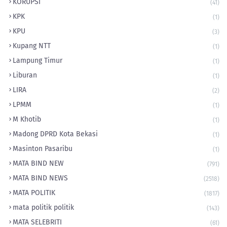
KORUPSI
(41)
KPK
(1)
KPU
(3)
Kupang NTT
(1)
Lampung Timur
(1)
Liburan
(1)
LIRA
(2)
LPMM
(1)
M Khotib
(1)
Madong DPRD Kota Bekasi
(1)
Masinton Pasaribu
(1)
MATA BIND NEW
(791)
MATA BIND NEWS
(2518)
MATA POLITIK
(1817)
mata politik politik
(143)
MATA SELEBRITI
(61)