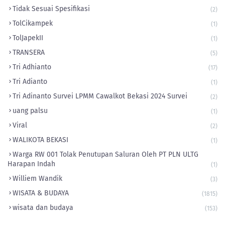
Tidak Sesuai Spesifikasi
(2)
TolCikampek
(1)
‎TolJapekII
(1)
TRANSERA
(5)
Tri Adhianto
(17)
Tri Adianto
(1)
Tri Adinanto Survei LPMM Cawalkot Bekasi 2024 Survei
(2)
uang palsu
(1)
Viral
(2)
WALIKOTA BEKASI
(1)
Warga RW 001 Tolak Penutupan Saluran Oleh PT PLN ULTG
Harapan Indah
(1)
Williem Wandik
(3)
WISATA & BUDAYA
(1815)
wisata dan budaya
(153)