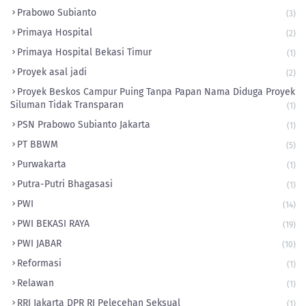
Prabowo Subianto
(3)
Primaya Hospital
(2)
Primaya Hospital Bekasi Timur
(1)
Proyek asal jadi
(2)
Proyek Beskos Campur Puing Tanpa Papan Nama Diduga Proyek
Siluman Tidak Transparan
(1)
PSN Prabowo Subianto Jakarta
(1)
PT BBWM
(5)
Purwakarta
(1)
Putra-Putri Bhagasasi
(1)
PWI
(14)
PWI BEKASI RAYA
(19)
PWI JABAR
(10)
Reformasi
(1)
Relawan
(1)
RRI Jakarta DPR RI Pelecehan Seksual
(1)