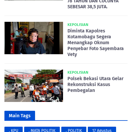
78 TAHUN DAN CUCUNYA
SEBESAR 38,5 JUTA.
KEPOLISIAN
Diminta Kapolres
Kotamobagu Segera
Menangkap Oknum
Penyebar Foto Sayembara
Vety
KEPOLISIAN
Polsek Bekasi Utara Gelar
Rekonstruksi Kasus
Pembegalan
Main Tags
. KPU
. MATA POLITIK
. POLITIK
17 Agustus