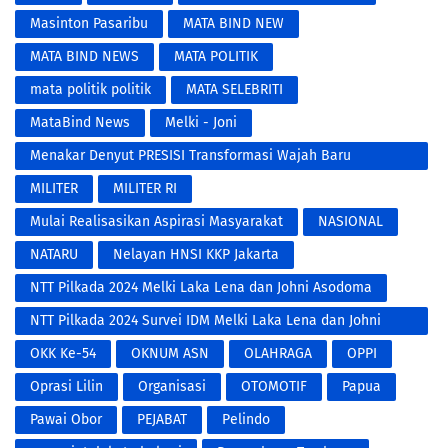
Masinton Pasaribu
MATA BIND NEW
MATA BIND NEWS
MATA POLITIK
mata politik politik
MATA SELEBRITI
MataBind News
Melki - Joni
​Menakar Denyut PRESISI Transformasi Wajah Baru
Kepolisian di Era Digital
MILITER
MILITER RI
Mulai Realisasikan Aspirasi Masyarakat
NASIONAL
NATARU
Nelayan HNSI KKP Jakarta
NTT Pilkada 2024 Melki Laka Lena dan Johni Asodoma
NTT Pilkada 2024 Survei IDM Melki Laka Lena dan Johni
Asodoma
OKK Ke-54
OKNUM ASN
OLAHRAGA
OPPI
Oprasi Lilin
Organisasi
OTOMOTIF
Papua
Pawai Obor
PEJABAT
Pelindo