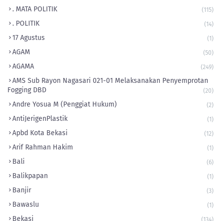
. MATA POLITIK
(115)
. POLITIK
(14)
17 Agustus
(1)
AGAM
(50)
AGAMA
(249)
AMS Sub Rayon Nagasari 021-01 Melaksanakan Penyemprotan
Fogging DBD
(20)
Andre Yosua M (Penggiat Hukum)
(2)
AntiJerigenPlastik
(1)
Apbd Kota Bekasi
(12)
Arif Rahman Hakim
(1)
Bali
(6)
Balikpapan
(1)
Banjir
(3)
Bawaslu
(1)
Bekasi
(134)