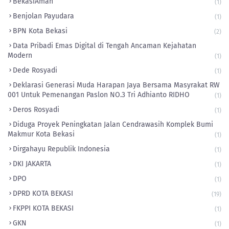
BekasiAman
(1)
Benjolan Payudara
(1)
BPN Kota Bekasi
(2)
Data Pribadi Emas Digital di Tengah Ancaman Kejahatan
Modern
(1)
Dede Rosyadi
(1)
Deklarasi Generasi Muda Harapan Jaya Bersama Masyrakat RW
001 Untuk Pemenangan Paslon NO.3 Tri Adhianto RIDHO
(1)
Deros Rosyadi
(1)
Diduga Proyek Peningkatan Jalan Cendrawasih Komplek Bumi
Makmur Kota Bekasi
(1)
Dirgahayu Republik Indonesia
(1)
DKI JAKARTA
(1)
DPO
(1)
DPRD KOTA BEKASI
(19)
FKPPI KOTA BEKASI
(1)
GKN
(1)