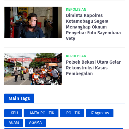
KEPOLISIAN
Diminta Kapolres
Kotamobagu Segera
Menangkap Oknum
Penyebar Foto Sayembara
Vety
KEPOLISIAN
Polsek Bekasi Utara Gelar
Rekonstruksi Kasus
Pembegalan
Main Tags
. KPU
. MATA POLITIK
. POLITIK
17 Agustus
AGAM
AGAMA