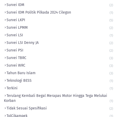
Survei IDM
(2)
Survei IDM Politik Pilkada 2024 Cilegon
(1)
Survei LKPI
(5)
Survei LPMM
(2)
Survei LSI
(1)
Survei LSI Denny JA
(2)
Survei PSI
(2)
Survei TBRC
(3)
Survei WRC
(3)
Tahun Baru Islam
(3)
Teknologi BESS
(1)
Terkini
(1)
Terulang Kembali Begal Merapas Motor Hingga Tega Melukai
Korban
(1)
Tidak Sesuai Spesifikasi
(2)
TolCikampek
(1)