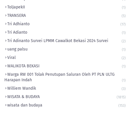
‎TolJapekII
(1)
TRANSERA
(5)
Tri Adhianto
(17)
Tri Adianto
(1)
Tri Adinanto Survei LPMM Cawalkot Bekasi 2024 Survei
(2)
uang palsu
(1)
Viral
(2)
WALIKOTA BEKASI
(1)
Warga RW 001 Tolak Penutupan Saluran Oleh PT PLN ULTG
Harapan Indah
(1)
Williem Wandik
(3)
WISATA & BUDAYA
(1815)
wisata dan budaya
(153)