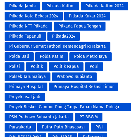
Pilkada Jambi
Pilkada Kaltim
Pilkada Kaltim 2024
Pilkada Kota Bekasi 2024
Pilkada Kukar 2024
Pilkada NTT Pilkada
Pilkada Papua Tengah
Pilkada Tapanuli
Pilkada2024
Pj Gubernur Sumut Fathoni Kemendagri RI Jakarta
Polda Bali
Polda Katim
Polda Metro Jaya
Polisi
Politik
Politik Papua
Polri
Polsek Tarumajaya
Prabowo Subianto
Primaya Hospital
Primaya Hospital Bekasi Timur
Proyek asal jadi
Proyek Beskos Campur Puing Tanpa Papan Nama Diduga
Proyek Siluman Tidak Transparan
PSN Prabowo Subianto Jakarta
PT BBWM
Purwakarta
Putra-Putri Bhagasasi
PWI