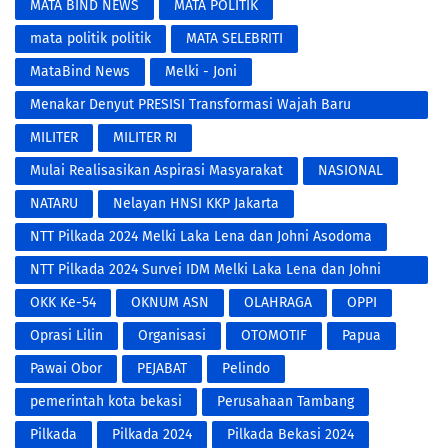
MATA BIND NEWS
MATA POLITIK
mata politik politik
MATA SELEBRITI
MataBind News
Melki - Joni
​Menakar Denyut PRESISI Transformasi Wajah Baru
Kepolisian di Era Digital
MILITER
MILITER RI
Mulai Realisasikan Aspirasi Masyarakat
NASIONAL
NATARU
Nelayan HNSI KKP Jakarta
NTT Pilkada 2024 Melki Laka Lena dan Johni Asodoma
NTT Pilkada 2024 Survei IDM Melki Laka Lena dan Johni
Asodoma
OKK Ke-54
OKNUM ASN
OLAHRAGA
OPPI
Oprasi Lilin
Organisasi
OTOMOTIF
Papua
Pawai Obor
PEJABAT
Pelindo
pemerintah kota bekasi
Perusahaan Tambang
Pilkada
Pilkada 2024
Pilkada Bekasi 2024