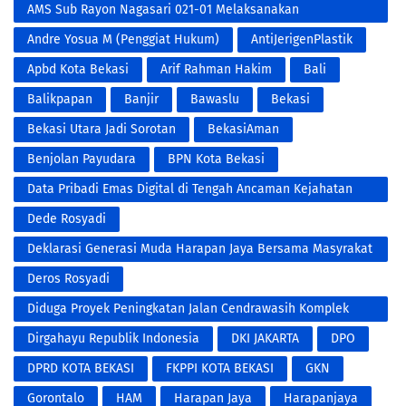
AMS Sub Rayon Nagasari 021-01 Melaksanakan
Penyemprotan Fogging DBD
Andre Yosua M (Penggiat Hukum)
AntiJerigenPlastik
Apbd Kota Bekasi
Arif Rahman Hakim
Bali
Balikpapan
Banjir
Bawaslu
Bekasi
Bekasi Utara Jadi Sorotan
BekasiAman
Benjolan Payudara
BPN Kota Bekasi
Data Pribadi Emas Digital di Tengah Ancaman Kejahatan
Modern
Dede Rosyadi
Deklarasi Generasi Muda Harapan Jaya Bersama Masyrakat
RW 001 Untuk Pemenangan Paslon NO.3 Tri Adhianto RIDHO
Deros Rosyadi
Diduga Proyek Peningkatan Jalan Cendrawasih Komplek
Bumi Makmur Kota Bekasi
Dirgahayu Republik Indonesia
DKI JAKARTA
DPO
DPRD KOTA BEKASI
FKPPI KOTA BEKASI
GKN
Gorontalo
HAM
Harapan Jaya
Harapanjaya