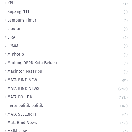
KPU
(3)
Kupang NTT
(1)
Lampung Timur
(1)
Liburan
(1)
LIRA
(2)
LPMM
(1)
M Khotib
(1)
Madong DPRD Kota Bekasi
(1)
Masinton Pasaribu
(1)
MATA BIND NEW
(791)
MATA BIND NEWS
(2518)
MATA POLITIK
(1817)
mata politik politik
(143)
MATA SELEBRITI
(61)
MataBind News
(755)
Melki - Joni
(2)