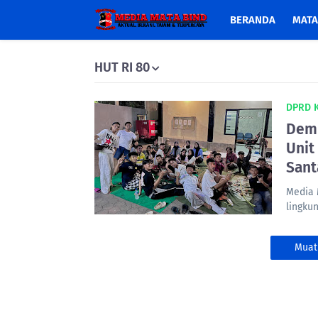
BERANDA
MATA
HUT RI 80
DPRD 
Demi
Unit
Sant
Media 
lingku
Muat