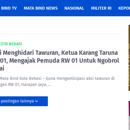
 BIND TV
MATA BIND NEWS
NASIONAL
MILITER RI
KEPOL
KOTA BEKASI
 Menghidari Tawuran, Ketua Karang Taruna
 01, Mengajak Pemuda RW 01 Untuk Ngobrol
ai
Mata Bind Kota Bekasi – Guna mengantisipasi aksi tawuran di
ngan RW 01, Harapan Jaya, …
 postingan lainnya