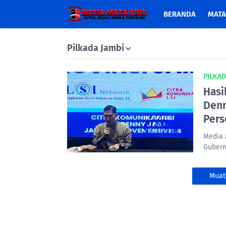
BERANDA
MATA
Pilkada Jambi
PILKAD
Hasi
Denn
Pers
Media 
Gubern
Muat