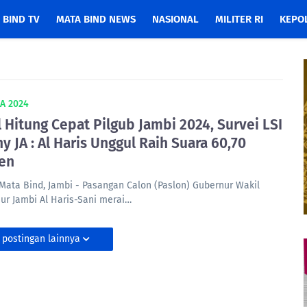
 BIND TV
MATA BIND NEWS
NASIONAL
MILITER RI
KEPOL
A 2024
l Hitung Cepat Pilgub Jambi 2024, Survei LSI
y JA : Al Haris Unggul Raih Suara 60,70
en
Mata Bind, Jambi - Pasangan Calon (Paslon) Gubernur Wakil
ur Jambi Al Haris-Sani merai…
 postingan lainnya