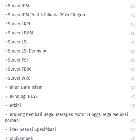
Survei IDM
(2)
Survei IDM Politik Pilkada 2024 Cilegon
(1)
Survei LKPI
(5)
Survei LPMM
(2)
Survei LSI
(1)
Survei LSI Denny JA
(2)
Survei PSI
(2)
Survei TBRC
(3)
Survei WRC
(3)
Tahun Baru Islam
(3)
Teknologi BESS
(1)
Terkini
(1)
Terulang Kembali Begal Merapas Motor Hingga Tega Melukai
Korban
(1)
Tidak Sesuai Spesifikasi
(2)
TolCikampek
(1)