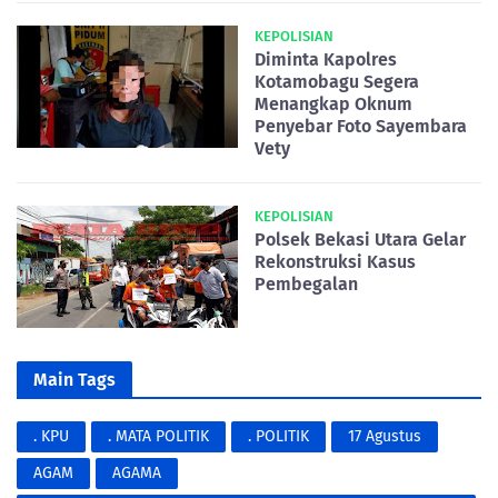
KEPOLISIAN
Diminta Kapolres
Kotamobagu Segera
Menangkap Oknum
Penyebar Foto Sayembara
Vety
KEPOLISIAN
Polsek Bekasi Utara Gelar
Rekonstruksi Kasus
Pembegalan
Main Tags
. KPU
. MATA POLITIK
. POLITIK
17 Agustus
AGAM
AGAMA