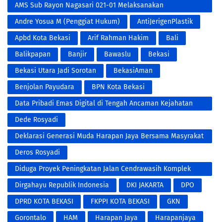
AMS Sub Rayon Nagasari 021-01 Melaksanakan
Penyemprotan Fogging DBD
Andre Yosua M (Penggiat Hukum)
AntiJerigenPlastik
Apbd Kota Bekasi
Arif Rahman Hakim
Bali
Balikpapan
Banjir
Bawaslu
Bekasi
Bekasi Utara Jadi Sorotan
BekasiAman
Benjolan Payudara
BPN Kota Bekasi
Data Pribadi Emas Digital di Tengah Ancaman Kejahatan
Modern
Dede Rosyadi
Deklarasi Generasi Muda Harapan Jaya Bersama Masyrakat
RW 001 Untuk Pemenangan Paslon NO.3 Tri Adhianto RIDHO
Deros Rosyadi
Diduga Proyek Peningkatan Jalan Cendrawasih Komplek
Bumi Makmur Kota Bekasi
Dirgahayu Republik Indonesia
DKI JAKARTA
DPO
DPRD KOTA BEKASI
FKPPI KOTA BEKASI
GKN
Gorontalo
HAM
Harapan Jaya
Harapanjaya