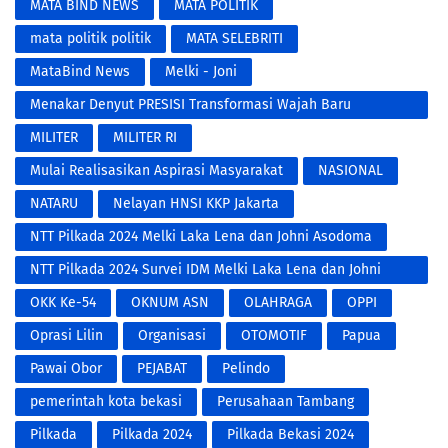
MATA BIND NEWS
MATA POLITIK
mata politik politik
MATA SELEBRITI
MataBind News
Melki - Joni
​Menakar Denyut PRESISI Transformasi Wajah Baru
Kepolisian di Era Digital
MILITER
MILITER RI
Mulai Realisasikan Aspirasi Masyarakat
NASIONAL
NATARU
Nelayan HNSI KKP Jakarta
NTT Pilkada 2024 Melki Laka Lena dan Johni Asodoma
NTT Pilkada 2024 Survei IDM Melki Laka Lena dan Johni
Asodoma
OKK Ke-54
OKNUM ASN
OLAHRAGA
OPPI
Oprasi Lilin
Organisasi
OTOMOTIF
Papua
Pawai Obor
PEJABAT
Pelindo
pemerintah kota bekasi
Perusahaan Tambang
Pilkada
Pilkada 2024
Pilkada Bekasi 2024