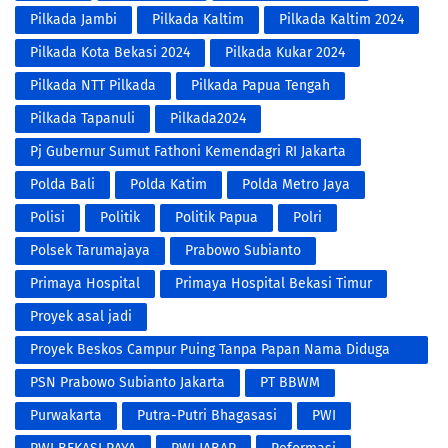
Pilkada Jambi
Pilkada Kaltim
Pilkada Kaltim 2024
Pilkada Kota Bekasi 2024
Pilkada Kukar 2024
Pilkada NTT Pilkada
Pilkada Papua Tengah
Pilkada Tapanuli
Pilkada2024
Pj Gubernur Sumut Fathoni Kemendagri RI Jakarta
Polda Bali
Polda Katim
Polda Metro Jaya
Polisi
Politik
Politik Papua
Polri
Polsek Tarumajaya
Prabowo Subianto
Primaya Hospital
Primaya Hospital Bekasi Timur
Proyek asal jadi
Proyek Beskos Campur Puing Tanpa Papan Nama Diduga
Proyek Siluman Tidak Transparan
PSN Prabowo Subianto Jakarta
PT BBWM
Purwakarta
Putra-Putri Bhagasasi
PWI