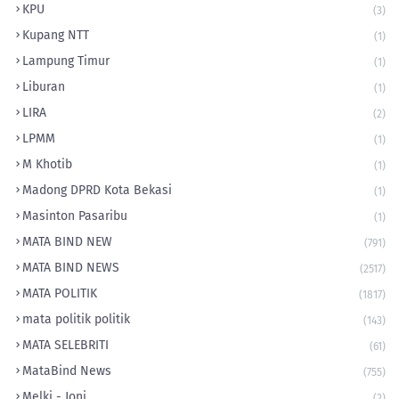
KPU
(3)
Kupang NTT
(1)
Lampung Timur
(1)
Liburan
(1)
LIRA
(2)
LPMM
(1)
M Khotib
(1)
Madong DPRD Kota Bekasi
(1)
Masinton Pasaribu
(1)
MATA BIND NEW
(791)
MATA BIND NEWS
(2517)
MATA POLITIK
(1817)
mata politik politik
(143)
MATA SELEBRITI
(61)
MataBind News
(755)
Melki - Joni
(2)