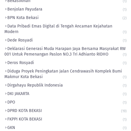
BekasiAman
(1)
Benjolan Payudara
(1)
BPN Kota Bekasi
(2)
Data Pribadi Emas Digital di Tengah Ancaman Kejahatan
Modern
(1)
Dede Rosyadi
(1)
Deklarasi Generasi Muda Harapan Jaya Bersama Masyrakat RW
001 Untuk Pemenangan Paslon NO.3 Tri Adhianto RIDHO
(1)
Deros Rosyadi
(1)
Diduga Proyek Peningkatan Jalan Cendrawasih Komplek Bumi
Makmur Kota Bekasi
(1)
Dirgahayu Republik Indonesia
(1)
DKI JAKARTA
(1)
DPO
(1)
DPRD KOTA BEKASI
(19)
FKPPI KOTA BEKASI
(1)
GKN
(1)