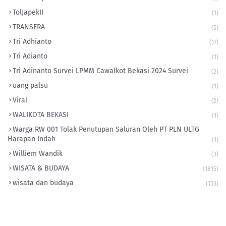
‎TolJapekII
(1)
TRANSERA
(5)
Tri Adhianto
(17)
Tri Adianto
(1)
Tri Adinanto Survei LPMM Cawalkot Bekasi 2024 Survei
(2)
uang palsu
(1)
Viral
(2)
WALIKOTA BEKASI
(1)
Warga RW 001 Tolak Penutupan Saluran Oleh PT PLN ULTG
Harapan Indah
(1)
Williem Wandik
(3)
WISATA & BUDAYA
(1815)
wisata dan budaya
(153)