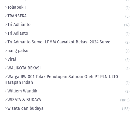
‎TolJapekII
(1)
TRANSERA
(5)
Tri Adhianto
(17)
Tri Adianto
(1)
Tri Adinanto Survei LPMM Cawalkot Bekasi 2024 Survei
(2)
uang palsu
(1)
Viral
(2)
WALIKOTA BEKASI
(1)
Warga RW 001 Tolak Penutupan Saluran Oleh PT PLN ULTG
Harapan Indah
(1)
Williem Wandik
(3)
WISATA & BUDAYA
(1815)
wisata dan budaya
(153)