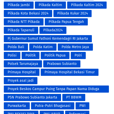
Pilkada Jambi
Pilkada Kaltim
Pilkada Kaltim 2024
Pilkada Kota Bekasi 2024
Pilkada Kukar 2024
Pilkada NTT Pilkada
Pilkada Papua Tengah
Pilkada Tapanuli
Pilkada2024
Pj Gubernur Sumut Fathoni Kemendagri RI Jakarta
Polda Bali
Polda Katim
Polda Metro Jaya
Polisi
Politik
Politik Papua
Polri
Polsek Tarumajaya
Prabowo Subianto
Primaya Hospital
Primaya Hospital Bekasi Timur
Proyek asal jadi
Proyek Beskos Campur Puing Tanpa Papan Nama Diduga
Proyek Siluman Tidak Transparan
PSN Prabowo Subianto Jakarta
PT BBWM
Purwakarta
Putra-Putri Bhagasasi
PWI