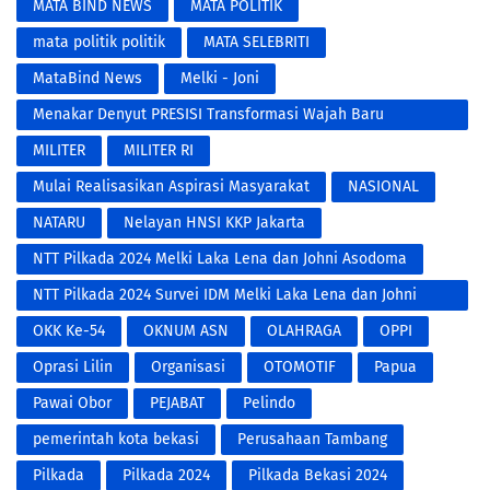
MATA BIND NEWS
MATA POLITIK
mata politik politik
MATA SELEBRITI
MataBind News
Melki - Joni
​Menakar Denyut PRESISI Transformasi Wajah Baru
Kepolisian di Era Digital
MILITER
MILITER RI
Mulai Realisasikan Aspirasi Masyarakat
NASIONAL
NATARU
Nelayan HNSI KKP Jakarta
NTT Pilkada 2024 Melki Laka Lena dan Johni Asodoma
NTT Pilkada 2024 Survei IDM Melki Laka Lena dan Johni
Asodoma
OKK Ke-54
OKNUM ASN
OLAHRAGA
OPPI
Oprasi Lilin
Organisasi
OTOMOTIF
Papua
Pawai Obor
PEJABAT
Pelindo
pemerintah kota bekasi
Perusahaan Tambang
Pilkada
Pilkada 2024
Pilkada Bekasi 2024