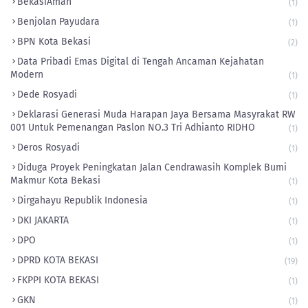
BekasiAman
(1)
Benjolan Payudara
(1)
BPN Kota Bekasi
(2)
Data Pribadi Emas Digital di Tengah Ancaman Kejahatan
Modern
(1)
Dede Rosyadi
(1)
Deklarasi Generasi Muda Harapan Jaya Bersama Masyrakat RW
001 Untuk Pemenangan Paslon NO.3 Tri Adhianto RIDHO
(1)
Deros Rosyadi
(1)
Diduga Proyek Peningkatan Jalan Cendrawasih Komplek Bumi
Makmur Kota Bekasi
(1)
Dirgahayu Republik Indonesia
(1)
DKI JAKARTA
(1)
DPO
(1)
DPRD KOTA BEKASI
(19)
FKPPI KOTA BEKASI
(1)
GKN
(1)