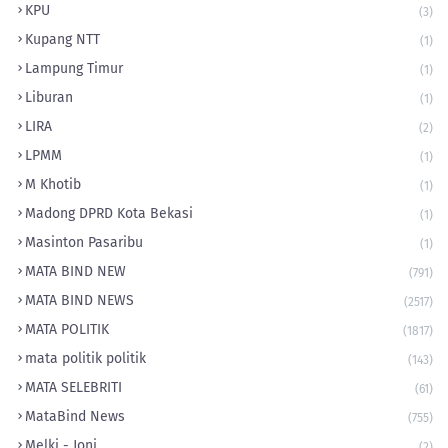
KPU
(3)
Kupang NTT
(1)
Lampung Timur
(1)
Liburan
(1)
LIRA
(2)
LPMM
(1)
M Khotib
(1)
Madong DPRD Kota Bekasi
(1)
Masinton Pasaribu
(1)
MATA BIND NEW
(791)
MATA BIND NEWS
(2517)
MATA POLITIK
(1817)
mata politik politik
(143)
MATA SELEBRITI
(61)
MataBind News
(755)
Melki - Joni
(2)