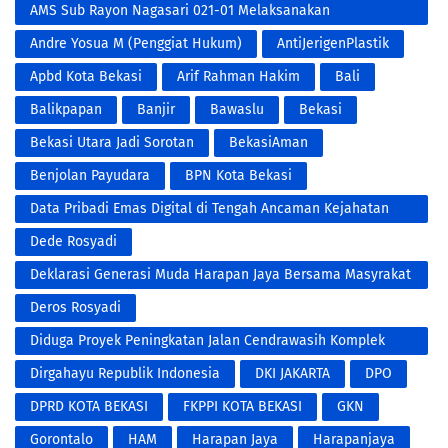
AMS Sub Rayon Nagasari 021-01 Melaksanakan
Penyemprotan Fogging DBD
Andre Yosua M (Penggiat Hukum)
AntiJerigenPlastik
Apbd Kota Bekasi
Arif Rahman Hakim
Bali
Balikpapan
Banjir
Bawaslu
Bekasi
Bekasi Utara Jadi Sorotan
BekasiAman
Benjolan Payudara
BPN Kota Bekasi
Data Pribadi Emas Digital di Tengah Ancaman Kejahatan
Modern
Dede Rosyadi
Deklarasi Generasi Muda Harapan Jaya Bersama Masyrakat
RW 001 Untuk Pemenangan Paslon NO.3 Tri Adhianto RIDHO
Deros Rosyadi
Diduga Proyek Peningkatan Jalan Cendrawasih Komplek
Bumi Makmur Kota Bekasi
Dirgahayu Republik Indonesia
DKI JAKARTA
DPO
DPRD KOTA BEKASI
FKPPI KOTA BEKASI
GKN
Gorontalo
HAM
Harapan Jaya
Harapanjaya