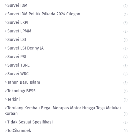
Survei IDM
(2)
Survei IDM Politik Pilkada 2024 Cilegon
(1)
Survei LKPI
(5)
Survei LPMM
(2)
Survei LSI
(1)
Survei LSI Denny JA
(2)
Survei PSI
(2)
Survei TBRC
(3)
Survei WRC
(3)
Tahun Baru Islam
(3)
Teknologi BESS
(1)
Terkini
(1)
Terulang Kembali Begal Merapas Motor Hingga Tega Melukai
Korban
(1)
Tidak Sesuai Spesifikasi
(2)
TolCikampek
(1)