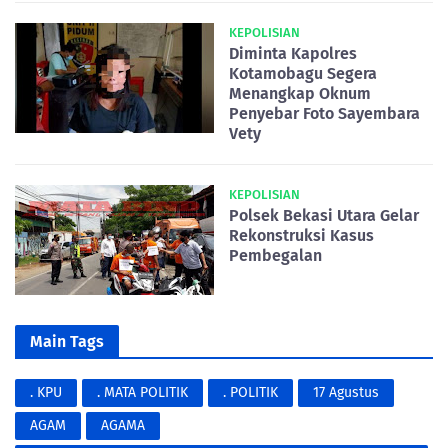
KEPOLISIAN
Diminta Kapolres
Kotamobagu Segera
Menangkap Oknum
Penyebar Foto Sayembara
Vety
KEPOLISIAN
Polsek Bekasi Utara Gelar
Rekonstruksi Kasus
Pembegalan
Main Tags
. KPU
. MATA POLITIK
. POLITIK
17 Agustus
AGAM
AGAMA