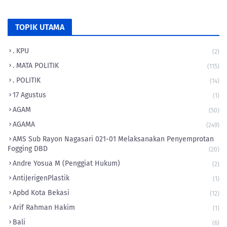
TOPIK UTAMA
. KPU
(2)
. MATA POLITIK
(115)
. POLITIK
(14)
17 Agustus
(1)
AGAM
(50)
AGAMA
(249)
AMS Sub Rayon Nagasari 021-01 Melaksanakan Penyemprotan
Fogging DBD
(20)
Andre Yosua M (Penggiat Hukum)
(2)
AntiJerigenPlastik
(1)
Apbd Kota Bekasi
(12)
Arif Rahman Hakim
(1)
Bali
(6)