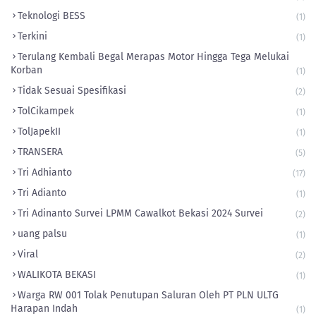
Teknologi BESS
(1)
Terkini
(1)
Terulang Kembali Begal Merapas Motor Hingga Tega Melukai
Korban
(1)
Tidak Sesuai Spesifikasi
(2)
TolCikampek
(1)
‎TolJapekII
(1)
TRANSERA
(5)
Tri Adhianto
(17)
Tri Adianto
(1)
Tri Adinanto Survei LPMM Cawalkot Bekasi 2024 Survei
(2)
uang palsu
(1)
Viral
(2)
WALIKOTA BEKASI
(1)
Warga RW 001 Tolak Penutupan Saluran Oleh PT PLN ULTG
Harapan Indah
(1)