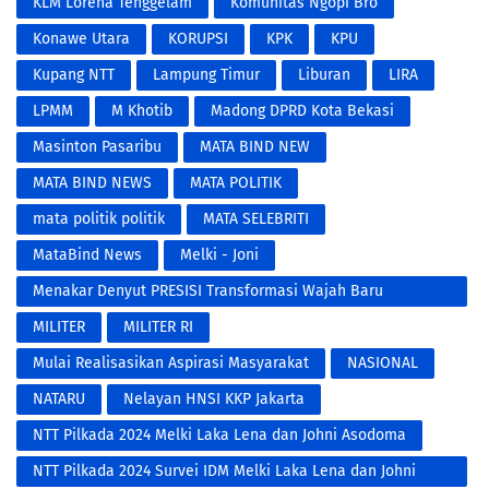
KLM Lorena Tenggelam
Komunitas Ngopi Bro
Konawe Utara
KORUPSI
KPK
KPU
Kupang NTT
Lampung Timur
Liburan
LIRA
LPMM
M Khotib
Madong DPRD Kota Bekasi
Masinton Pasaribu
MATA BIND NEW
MATA BIND NEWS
MATA POLITIK
mata politik politik
MATA SELEBRITI
MataBind News
Melki - Joni
​Menakar Denyut PRESISI Transformasi Wajah Baru
Kepolisian di Era Digital
MILITER
MILITER RI
Mulai Realisasikan Aspirasi Masyarakat
NASIONAL
NATARU
Nelayan HNSI KKP Jakarta
NTT Pilkada 2024 Melki Laka Lena dan Johni Asodoma
NTT Pilkada 2024 Survei IDM Melki Laka Lena dan Johni