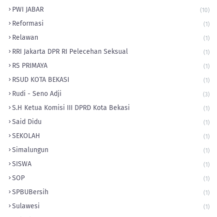
PWI JABAR
(10)
Reformasi
(1)
Relawan
(1)
RRI Jakarta DPR RI Pelecehan Seksual
(1)
RS PRIMAYA
(1)
RSUD KOTA BEKASI
(1)
Rudi - Seno Adji
(3)
S.H Ketua Komisi III DPRD Kota Bekasi
(1)
Said Didu
(1)
SEKOLAH
(1)
Simalungun
(1)
SISWA
(1)
SOP
(1)
‎SPBUBersih
(1)
Sulawesi
(1)