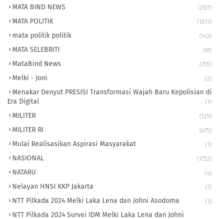
MATA BIND NEWS
(2517)
MATA POLITIK
(1817)
mata politik politik
(143)
MATA SELEBRITI
(61)
MataBind News
(755)
Melki - Joni
(2)
​Menakar Denyut PRESISI Transformasi Wajah Baru Kepolisian di
Era Digital
(1)
MILITER
(125)
MILITER RI
(475)
Mulai Realisasikan Aspirasi Masyarakat
(1)
NASIONAL
(1752)
NATARU
(4)
Nelayan HNSI KKP Jakarta
(1)
NTT Pilkada 2024 Melki Laka Lena dan Johni Asodoma
(1)
NTT Pilkada 2024 Survei IDM Melki Laka Lena dan Johni