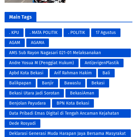
Main Tags
. KPU
. MATA POLITIK
. POLITIK
17 Agustus
AGAM
AGAMA
AMS Sub Rayon Nagasari 021-01 Melaksanakan
Penyemprotan Fogging DBD
Andre Yosua M (Penggiat Hukum)
AntiJerigenPlastik
Apbd Kota Bekasi
Arif Rahman Hakim
Bali
Balikpapan
Banjir
Bawaslu
Bekasi
Bekasi Utara Jadi Sorotan
BekasiAman
Benjolan Payudara
BPN Kota Bekasi
Data Pribadi Emas Digital di Tengah Ancaman Kejahatan
Modern
Dede Rosyadi
Deklarasi Generasi Muda Harapan Jaya Bersama Masyrakat