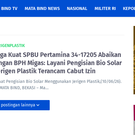
 BIND TV
MATA BIND NEWS
NASIONAL
MILITER RI
KEPOL
RIGENPLASTIK
ga Kuat SPBU Pertamina 34-17205 Abaikan
ngan BPH Migas: Layani Pengisian Bio Solar
erigen Plastik Terancam Cabut Izin
aat Pengisian Bio Solar Menggunakan Jerigen Plastik,(10/06/26).
MATA BIND, ‎BEKASI – Ma…
 postingan lainnya