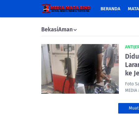
BERANDA
MATA
BekasiAman
ANTIJE
Didu
Lara
ke J
Foto S
MEDIA 
Muat