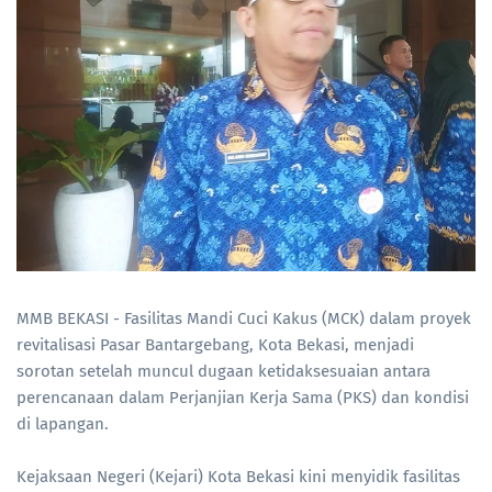
MMB BEKASI - Fasilitas Mandi Cuci Kakus (MCK) dalam proyek
revitalisasi Pasar Bantargebang, Kota Bekasi, menjadi
sorotan setelah muncul dugaan ketidaksesuaian antara
perencanaan dalam Perjanjian Kerja Sama (PKS) dan kondisi
di lapangan.
Kejaksaan Negeri (Kejari) Kota Bekasi kini menyidik fasilitas