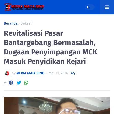
Beranda
Bekasi
Revitalisasi Pasar
Bantargebang Bermasalah,
Dugaan Penyimpangan MCK
Masuk Penyidikan Kejari
by
MEDIA MATA BIND
—
Mei 21, 2026
0