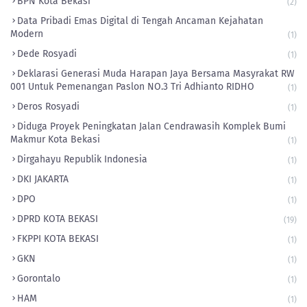
BPN Kota Bekasi
(2)
Data Pribadi Emas Digital di Tengah Ancaman Kejahatan
Modern
(1)
Dede Rosyadi
(1)
Deklarasi Generasi Muda Harapan Jaya Bersama Masyrakat RW
001 Untuk Pemenangan Paslon NO.3 Tri Adhianto RIDHO
(1)
Deros Rosyadi
(1)
Diduga Proyek Peningkatan Jalan Cendrawasih Komplek Bumi
Makmur Kota Bekasi
(1)
Dirgahayu Republik Indonesia
(1)
DKI JAKARTA
(1)
DPO
(1)
DPRD KOTA BEKASI
(19)
FKPPI KOTA BEKASI
(1)
GKN
(1)
Gorontalo
(1)
HAM
(1)