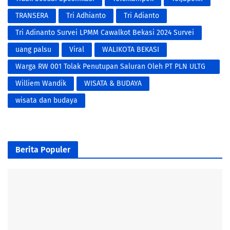
TRANSERA
Tri Adhianto
Tri Adianto
Tri Adinanto Survei LPMM Cawalkot Bekasi 2024 Survei
uang palsu
Viral
WALIKOTA BEKASI
Warga RW 001 Tolak Penutupan Saluran Oleh PT PLN ULTG
Harapan Indah
Williem Wandik
WISATA & BUDAYA
wisata dan budaya
Berita Populer