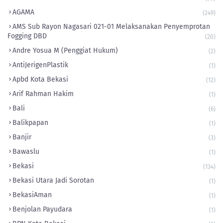
AGAMA
(249)
AMS Sub Rayon Nagasari 021-01 Melaksanakan Penyemprotan
Fogging DBD
(20)
Andre Yosua M (Penggiat Hukum)
(2)
AntiJerigenPlastik
(1)
Apbd Kota Bekasi
(12)
Arif Rahman Hakim
(1)
Bali
(6)
Balikpapan
(1)
Banjir
(3)
Bawaslu
(1)
Bekasi
(134)
Bekasi Utara Jadi Sorotan
(1)
BekasiAman
(1)
Benjolan Payudara
(1)