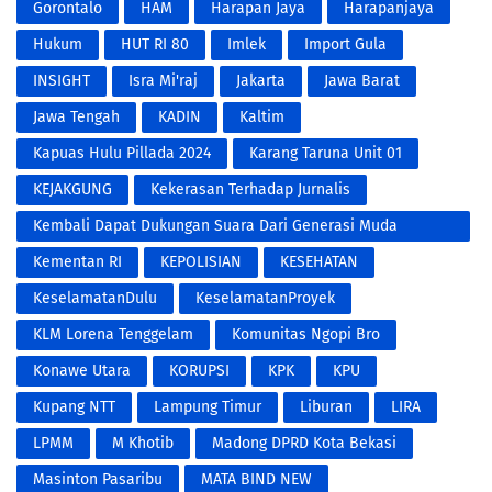
Gorontalo
HAM
Harapan Jaya
Harapanjaya
Hukum
HUT RI 80
Imlek
Import Gula
INSIGHT
Isra Mi'raj
Jakarta
Jawa Barat
Jawa Tengah
KADIN
Kaltim
Kapuas Hulu Pillada 2024
Karang Taruna Unit 01
KEJAKGUNG
Kekerasan Terhadap Jurnalis
Kembali Dapat Dukungan Suara Dari Generasi Muda
Harapan Jaya dan 1.000 Warga RW 001 Harapan Jaya
Kementan RI
KEPOLISIAN
KESEHATAN
KeselamatanDulu
KeselamatanProyek
KLM Lorena Tenggelam
Komunitas Ngopi Bro
Konawe Utara
KORUPSI
KPK
KPU
Kupang NTT
Lampung Timur
Liburan
LIRA
LPMM
M Khotib
Madong DPRD Kota Bekasi
Masinton Pasaribu
MATA BIND NEW