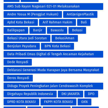
AMS Sub Rayon Nagasari 021-01 Melaksanakan
Penyemprotan Fogging DBD
Andre Yosua M (Penggiat Hukum)
AntiJerigenPlastik
Apbd Kota Bekasi
Arif Rahman Hakim
Bali
Balikpapan
Banjir
Bawaslu
Bekasi
Bekasi Utara Jadi Sorotan
BekasiAman
Benjolan Payudara
BPN Kota Bekasi
Data Pribadi Emas Digital di Tengah Ancaman Kejahatan
Modern
Dede Rosyadi
Deklarasi Generasi Muda Harapan Jaya Bersama Masyrakat
RW 001 Untuk Pemenangan Paslon NO.3 Tri Adhianto RIDHO
Deros Rosyadi
Diduga Proyek Peningkatan Jalan Cendrawasih Komplek
Bumi Makmur Kota Bekasi
Dirgahayu Republik Indonesia
DKI JAKARTA
DPO
DPRD KOTA BEKASI
FKPPI KOTA BEKASI
GKN