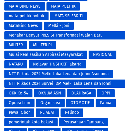
MATA BIND NEWS
MATA POLITIK
mata politik politik
MATA SELEBRITI
MataBind News
Melki - Joni
​Menakar Denyut PRESISI Transformasi Wajah Baru
Kepolisian di Era Digital
MILITER
MILITER RI
Mulai Realisasikan Aspirasi Masyarakat
NASIONAL
NATARU
Nelayan HNSI KKP Jakarta
NTT Pilkada 2024 Melki Laka Lena dan Johni Asodoma
NTT Pilkada 2024 Survei IDM Melki Laka Lena dan Johni
Asodoma
OKK Ke-54
OKNUM ASN
OLAHRAGA
OPPI
Oprasi Lilin
Organisasi
OTOMOTIF
Papua
Pawai Obor
PEJABAT
Pelindo
pemerintah kota bekasi
Perusahaan Tambang