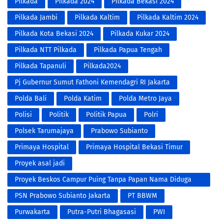
Pilkada
Pilkada 2024
Pilkada Bekasi 2024
Pilkada Jambi
Pilkada Kaltim
Pilkada Kaltim 2024
Pilkada Kota Bekasi 2024
Pilkada Kukar 2024
Pilkada NTT Pilkada
Pilkada Papua Tengah
Pilkada Tapanuli
Pilkada2024
Pj Gubernur Sumut Fathoni Kemendagri RI Jakarta
Polda Bali
Polda Katim
Polda Metro Jaya
Polisi
Politik
Politik Papua
Polri
Polsek Tarumajaya
Prabowo Subianto
Primaya Hospital
Primaya Hospital Bekasi Timur
Proyek asal jadi
Proyek Beskos Campur Puing Tanpa Papan Nama Diduga
Proyek Siluman Tidak Transparan
PSN Prabowo Subianto Jakarta
PT BBWM
Purwakarta
Putra-Putri Bhagasasi
PWI